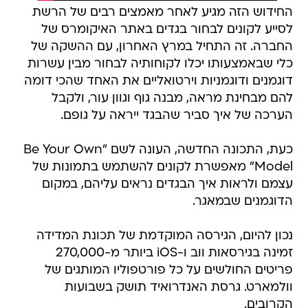
החידוש הזה מגיע לאחר מאמצים רבים של הרשת
לסייע לקונים לבחור בגדים באתר האיקומרס של
החברה. זה התחיל במרץ האחרון, עם ההשקה של
כלי שבאמצעותו יכלו לקוחותיה לבחור מבין עשרות
דוגמנים ודוגמניות וירטואליים את האחד שהכי דומה
להם מבחינת מראה, מבנה גוף וגוון עור, ולקבל
הערכה של איך סביר שהבגד ייראה על גופם.
כעת, התכונה החדשה, העונה לשם "Be Your Own
Model" מאפשרת לקונים להשתמש בתמונות של
עצמם ולראות איך הבגדים נראים עליהם, במקום
הדוגמנים שבמאגר.
נכון להיום, הגירסה המוקדמת של תכונת המדידה
זמינה בגירסאות ווב ו-iOS ביותר מ-270,000
פריטים החולשים על כל פורטפוליו המותגים של
וולמארט. גרסת האנדרואיד תושק בשבועות
הקרובים.