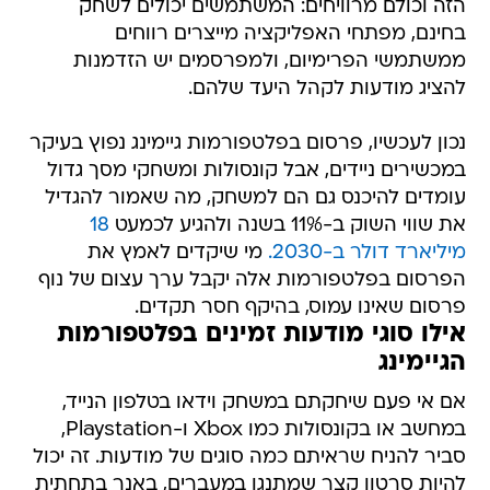
הזה וכולם מרוויחים: המשתמשים יכולים לשחק
בחינם, מפתחי האפליקציה מייצרים רווחים
ממשתמשי הפרימיום, ולמפרסמים יש הזדמנות
להציג מודעות לקהל היעד שלהם.
נכון לעכשיו, פרסום בפלטפורמות גיימינג נפוץ בעיקר
במכשירים ניידים, אבל קונסולות ומשחקי מסך גדול
עומדים להיכנס גם הם למשחק, מה שאמור להגדיל
את שווי השוק ב-11% בשנה ולהגיע לכמעט
18
מיליארד דולר ב-2030.
מי שיקדים לאמץ את
הפרסום בפלטפורמות אלה יקבל ערך עצום של נוף
פרסום שאינו עמוס, בהיקף חסר תקדים.
אילו סוגי מודעות זמינים בפלטפורמות
הגיימינג
אם אי פעם שיחקתם במשחק וידאו בטלפון הנייד,
במחשב או בקונסולות כמו Xbox ו-Playstation,
סביר להניח שראיתם כמה סוגים של מודעות. זה יכול
להיות סרטון קצר שמתנגן במעברים, באנר בתחתית