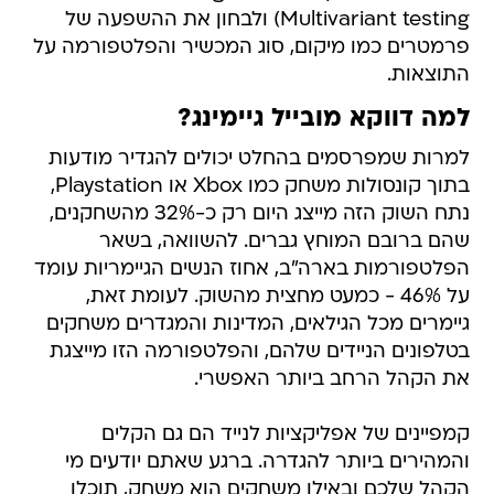
Multivariant testing) ולבחון את ההשפעה של
פרמטרים כמו מיקום, סוג המכשיר והפלטפורמה על
התוצאות.
למה דווקא מובייל גיימינג?
למרות שמפרסמים בהחלט יכולים להגדיר מודעות
בתוך קונסולות משחק כמו Xbox או Playstation,
נתח השוק הזה מייצג היום רק כ-32% מהשחקנים,
שהם ברובם המוחץ גברים. להשוואה, בשאר
הפלטפורמות בארה"ב, אחוז הנשים הגיימריות עומד
על 46% - כמעט מחצית מהשוק. לעומת זאת,
גיימרים מכל הגילאים, המדינות והמגדרים משחקים
בטלפונים הניידים שלהם, והפלטפורמה הזו מייצגת
את הקהל הרחב ביותר האפשרי.
קמפיינים של אפליקציות לנייד הם גם הקלים
והמהירים ביותר להגדרה. ברגע שאתם יודעים מי
הקהל שלכם ובאילו משחקים הוא משחק, תוכלו