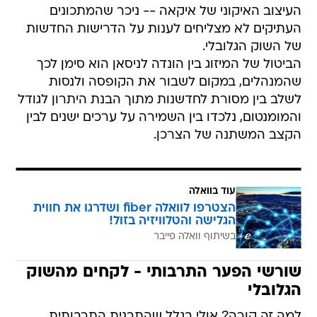
העיצוב האיקוני של איקאה -- ניכר שהמתכונים
העתיקים לא מצליחים לענות על הדרישות החדשות
של השוק הגלובלי.
הביטול של המיזוג בין הונדה לניסאן הוא סימן לכך
שהמנהלים, במקום לשבור את הקופסה ולנסות
לשלב בין מסורת לחדשנות מתוך הבנת היתרון לגודל
והמומנטום, נלכדו בין השמירה על ערכים ישנים לבין
הקצב המשתנה של הצרכן.
עוד בוואלה
הצטרפו לוואלה fiber ושדרגו את חווית
הגלישה והטלוויזיה בזול!
בשיתוף וואלה פייבר
שורשי הפער התרבותי - לקחים מהשוק
הגלובלי
למה זה קורה? אולי בגלל שהתבנית התרבותית