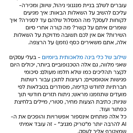
עוברים לשלב בניית מנגנוני ניהול, שיווק ומכירה-
עליכם להשיב על השאלות הבאות: איך מגיעים
לקוחות לעסק? מה המסלול שלהם עד לסגירה? איך
שומרים איתם על קשר? מה קורה אחרי סיום
השירות? אם אין לכם תשובה מדויקת על השאלות
אלה, אתם משאירים כסף (וזמן) על הרצפה.
שילוב של כלי בינה מלאכותית ביומיום
- בעלי עסקים
שאני מלווה, גם אלה הטכנופוביים ביותר, יכולים היום
לקצר תהליכים כמו שלא חלמו מעולם: סיכומי
פגישות אוטומטיים; רעיונות לתוכן עבור רשתות
חברתיות לחודש קדימה, מסודרים בטבלאות לפי
מועדים שתוזמנו מראש; ניתוח תזרים חודשי תוך
שניות; כתיבת הצעות מחיר, סטורי, מיילים בלחיצת
כפתור ועוד.
כל אלה פותחים אינספור אפשרויות והופכים את ה-
AI להרבה יותר מ"טריק מגניב" - זה עובד אמיתי
שמצטרף אליך לעסק.