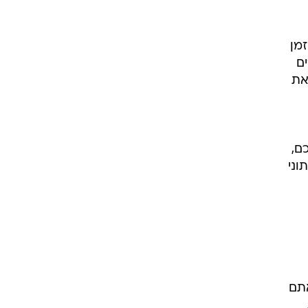
מן
ם
את
ם,
וני
ם אתם