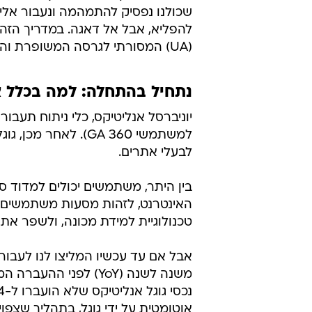
שכולנו נפסיק להתמהמה ונעבור אליו.
להפליא, אבל אל דאגה. במדריך הזה 
(UA) המסורתי לגרסה המשופרת והחדשה של אנליטיקס 4, מבלי לאבד נתונים יקרי ערך בתהליך.
נתחיל בהתחלה: למה בכלל צריך
לבעלי אתרים.
האינטרנט, לזהות מסעות משתמשים 
טכנולוגיית למידת מכונה, ולשפר את ה
משנה לשנה (YoY) לפני
אוטומטית על ידי גוגל, בתהליך שצפוי