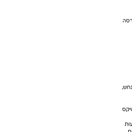
 עכשיו מגיע התור של Google Analytics 4 - גרסה
נחש,
יקס
ות
.