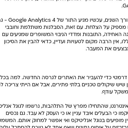
אחרי ששרדנו אינספור איטרציות לאורך השנים,
נו מספיק על הצלחת. עם זאת, הסבלנות משתלמת וחובבי
גה האחידה, התובנות ומדדי הניבוי המשופרים שמגיעים עם
, אין הרבה מקום לטעויות ועדיין, כדאי להבין את הסיכון
שמבצעים את המעבר.
 דרמטי כדי להעביר את האתרים לגרסה החדשה. למה בכל
 שיש שיקולים טכניים בלתי פתירים, אבל אם הייתי צריכה ל
משקל עודף.
נטרנט, שהתחילו מפרץ של התלהבות, נרשמו לגוגל אנליט
קמו כי הבעלים איבד עניין או כי העסק לא עבד. גם נכסים
ין מופיעים בגוגל אנליטיקס ואי אפשר למחוק אותם. המשמע
זבזים על איסוף נתונים שאף אחד לא טורח להסתכל עליהם