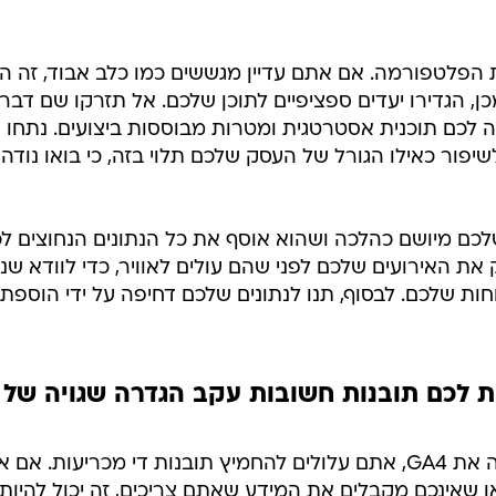
 הפלטפורמה. אם אתם עדיין מגששים כמו כלב אבוד, זה הז
 הגדירו יעדים ספציפיים לתוכן שלכם. אל תזרקו שם דברי
ה לכם תוכנית אסטרטגית ומטרות מבוססות ביצועים. נתחו 
שיפור כאילו הגורל של העסק שלכם תלוי בזה, כי בואו נודה
לכם מיושם כהלכה ושהוא אוסף את כל הנתונים הנחוצים לכ
את האירועים שלכם לפני שהם עולים לאוויר, כדי לוודא שנת
ות שלכם. לבסוף, תנו לנתונים שלכם דחיפה על ידי הוספת
ת לכם תובנות חשובות עקב הגדרה שגויה של
אם לא הקדשתם זמן להגדיר בקפידה את GA4, אתם עלולים להחמיץ תובנות די מכריעות. א
או שאינכם מקבלים את המידע שאתם צריכים, זה יכול להיות