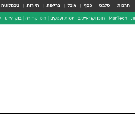
תרבות
סלבס
כסף
אוכל
בריאות
תיירות
טכנולוגיה
ת
MarTech
תוכן וקריאייטיב
יזמות ועסקים
גיוס וקריירה
בנק הידע
ע
ד
י
א