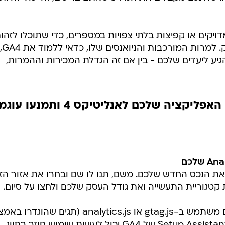
דויקים או קפיצות בלתי צפויות במספרים, כדי שתוכלו לזהו
הגדרות שגויות לפ
הגיע ליעדים שלכם - בין אם זה הגדלת המכירות וההמרות,
אז איך תעבירו את האתר או האפליקציה שלכם לאנליטיקס 4 ותמנ
את הנכס החדש שלכם. משם, תנו לו שם ובחרו את אזור הז
 קטגוריית התעשייה ואת גודל העסק שלכם ולחצו על סיום.
אם נכס Universal Analytics שלכם משתמש ב-gtag.js או analytics.js (תגים ש