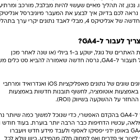
 נכון, זה תהליך מאיים שעשוי להיות מבלבל, מורכב ומרתיע
נראה לכם בדיוק איך לבצע את המעבר מיוניברסל אנליטיק
 לעבור ל-GA4?
יוניברסל אנליטיקס, כלי ניתוח תעבורת האתרים של גוגל, ישקע ב-1 ביולי (או שנה לאחר מכן
למשתמשי GA 360). לאחר מכן, גוגל תעבור ל-GA4, גרסה חדשה שאמורה להביא סט כלי
בין היתר, משתמשים יכולים למדוד סוגים שונים של נתונים מאפליקציות iOS ואנדרואיד ומרחבי
באמצעות אוטומציה, לחשוף תובנות חדשות באמצעות
החזר על ההשקעה בשיווק (ROI).
אבל אם עד עכשיו המליצו לנו לעבור ל-GA4 בהקדם האפשרי, כדי שנוכל למשוך כמה שיותר 
 ההעברה המלאה, עכשיו הדחיפות כבר הרבה יותר בוערת. בעוד חודש ו
נכסי גוגל אנליטיקס שלא הועברו ל-GA4 באופן ידני יפסיקו לאסוף ולעבד מידע חדש ויועברו
 ליצור אי סדרים ואף למחוק חלק מהמידע, כיוון שלא לכל