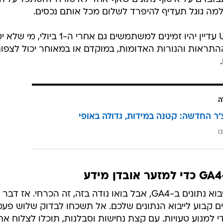
מה גוגל תעדיף להיפרד לשלום מכל אותם נכסים.
למרות שהנתונים ההיסטוריים של UA עדיין יהיו זמינים למשתמשים גם אחרי ה-1 
התראות והנורות האדומות, במוקדם או במאוחר יכול לצפו
ה
'ר החדשה: קטנה במידות, גדולה באופי
ו
שום דבר לא זועק 'כיף' כמו להגדיר ייבוא נתונים ב-GA4, אבל בואו נודה בזה, זה הכרחי. אז דבר
ים קבוע לייבוא הנתונים שלכם. אל תשכחו לבדוק שלוש פעמ
 למנוע טעויות. עם קצת נחישות וסבלנות, תוכלו לצלוח את