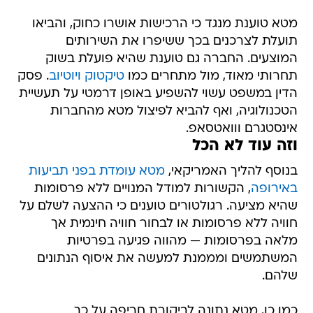
מטא טוענת מנגד כי הרכישות אושרו כחוק, והביאו
תועלת לצרכנים בכך ששיפרו את השירותים
המוצעים. החברה גם טוענת שהיא פועלת בשוק
תחרותי מאוד, מול מתחרים כמו
טיקטוק ויוטיוב
. פסק
הדין במשפט עשוי להשפיע באופן דרמטי על תעשיית
הטכנולוגיה, ואף להביא לפיצול מטא מהחברות
אינסטגרם ווואטסאפ.
וזה עוד לא הכל
בנוסף להליך האמריקאי,
מטא עומדת בפני תביעות
באירופה
, הקשורות למודל המנויים ללא פרסומות
שהיא מציעה. רגולטורים טוענים כי ההצעה לשלם על
חוויה ללא פרסומות או לבחור חוויה חינמית אך
מלאה בפרסומות — מהווה פגיעה בפרטיות
המשתמשים ומממנת למעשה את איסוף הנתונים
שלהם.
כמו כן, מטא נתונה לביקורת חריפה על כך