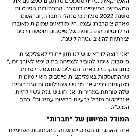
האמריקאית (FTC) מסמכים מרתקים שמציגים את
המאבקים הפנימיים בחברה. התכתובות הפנימיות
משנת 2022 מגלות כי מנהלי החברה, ובראשם
מארק צוקרברג עצמו, היו מודאגים עמוקות מאובדן
הרלוונטיות התרבותית של פייסבוק וחיפשו דרכים
יצירתיות להשיב עטרה לישנה.
"אני רוצה לוודא שיש לנו חזון ייחודי לאפליקציית
פייסבוק שיכול להוביל לצמיחה בת קיימא לאורך זמן,"
כתב צוקרברג באחד המיילים שנחשפו. "למרות
שההתעסקות באפליקציית פייסבוק היא יומיומית
במקומות רבים, אני מרגיש שהרלוונטיות התרבותית
שלה פוחתת במהירות ואני חושש שזה עשוי להיות
אינדיקטור מוביל לבעיות בריאות עתידיות", כתב
המנכ"ל.
המודל המיושן של "חברות"
אחד האתגרים המרכזיים שזוהו בתכתובות הפנימיות