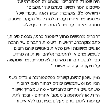
היה שמודל ה"חברים" (friends) המסורתי של
פייסבוק הפך למיושן בעולם של "עוקבים"
(followers). צוקרברג הביע דאגה שבעוד שכל
פלטפורמה אחרת עברה למודל של מעקב, פייסבוק
נותרה מאחור עם מודל החברים הישן שלה.
"חברים מרגישים מחוץ לאופנה כרגע, מכמה סיבות,"
כתב צוקרברג. "ראשית, רשימות החברים של הרבה
אנשים מיושנות ואינן מלאות באנשים שהם רוצים
לשמוע מהם או להתחבר אליהם. שנית, זה מרגיש
כבד לבקש חברות מאדם שלא מכירים, מה שמקשה
על תיקון הבעיה הראשונה."
נציין שנכון להיום, קשרים בפלטפורמה עובדים בשני
הכיוונים ומשתמשים יכולים לבחור האם להוסיף
משתמשים אחרים כ'חברים' - מה שמצריך אישור
הדדי, או להסתפק ב'מעקב' אחריהם - ובכך לתת
עדיפות לתוכן שהם מעלים בפיד, גם ללא אישור