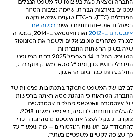
החברה נמצאת כעת בעיצומו של משפט הגבלים
עסקיים בארצות הברית, שיזמה נציבות הסחר
הפדרלית (FTC). ב-FTC טוענים שמטא נקטה
בפעולות אנטי-תחרותיות כאשר
רכשה את
אינסטגרם ב-2012
ואת וואטסאפ ב-2014, במטרה
לנטרל מתחרים פוטנציאליים ולשמר את המונופול
שלה בשוק הרשתות החברתיות.
המשפט החל ב-14 באפריל 2025 בבית המשפט
הפדרלי בוושינגטון, ומנכ"ל מטא, מארק צוקרברג,
החל בעדותו כבר ביום הראשון.
לב לבו של המשפט מתמקד בתכתובות פנימיות של
החברה, המראות כי הנהגת מטא ראתה ברכישות
של אינסטגרם וואטסאפ מהלכים אסטרטגיים
להעלמת תחרות. לדוגמה, באימייל משנת 2018,
צוקרברג שקל לפצל את אינסטגרם מהחברה כדי
להתמודד עם חששות רגולטוריים — מה שמעיד על
כך שציפה לקשיים משפטיים בעתיד.