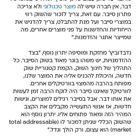
דבר, אין חברה שיש לה
מוצר טכנולוגי
ולא צריכה
פתרון סייבר. עם זאת, צריך לזכור שהשוק רווי
במוצרי סייבר ועל מנת להתבלט, צריך להדגיש את
הייחודיות והחדשנות על פני מוצרים אחרים, מה
שמייצר אתגר והזדמנות."
נדבדוביץ' מחזקת ומוסיפה יתרון נוסף, "בצד
ההזדמנויות, יש משהו בוגר מאוד בשוק הסייבר. כל
התהליך של חינוך השוק, הקמת קטגוריית שוק
חדשה, והיכולת להכניס אליה את המוצר שלנו,
מפותח בהרבה מהמצוי בוורטיקלים אחרים.
לוורטיקל שאיננו סייבר היה לוקח הרבה זמן לעשות
את אותו דבר. אבל בסייבר רגילים למוצרים, וגישות
חדשות, אז אנשי התעשייה מקבלים את הקצב
המהיר הזה ומאוד פתוחים אליו. יתרון נוסף הוא
שהשוק הכללי שניתן למכור לו (total addressable
market) הוא עצום, ורק הולך וגדל."