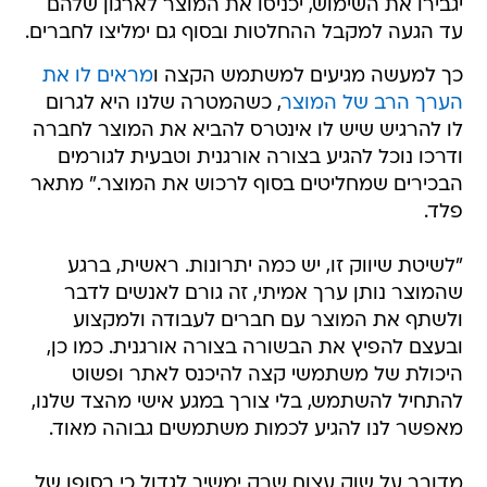
יגבירו את השימוש, יכניסו את המוצר לארגון שלהם
עד הגעה למקבל ההחלטות ובסוף גם ימליצו לחברים.
כך למעשה מגיעים למשתמש הקצה ו
מראים לו את
הערך הרב של המוצר
, כשהמטרה שלנו היא לגרום
לו להרגיש שיש לו אינטרס להביא את המוצר לחברה
ודרכו נוכל להגיע בצורה אורגנית וטבעית לגורמים
הבכירים שמחליטים בסוף לרכוש את המוצר." מתאר
פלד.
"לשיטת שיווק זו, יש כמה יתרונות. ראשית, ברגע
שהמוצר נותן ערך אמיתי, זה גורם לאנשים לדבר
ולשתף את המוצר עם חברים לעבודה ולמקצוע
ובעצם להפיץ את הבשורה בצורה אורגנית. כמו כן,
היכולת של משתמשי קצה להיכנס לאתר ופשוט
להתחיל להשתמש, בלי צורך במגע אישי מהצד שלנו,
מאפשר לנו להגיע לכמות משתמשים גבוהה מאוד.
מדובר על שוק עצום שרק ימשיך לגדול כי בסופו של