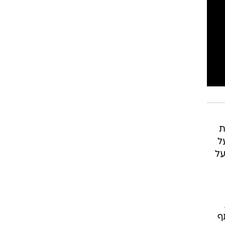
ת
ל
על
ף