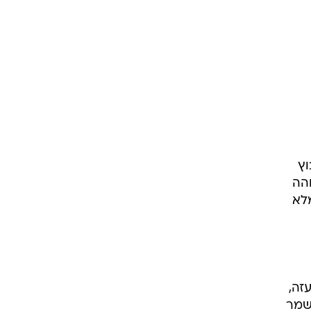
וץ
והה
מלא
זה,
שמר