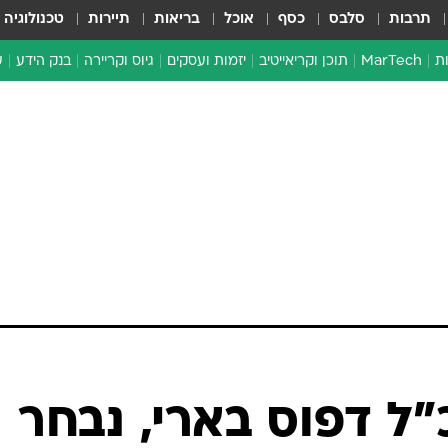
תרבות
סלבס
כסף
אוכל
בריאות
תיירות
טכנולוגיה
ת
MarTech
תוכן וקריאייטיב
יזמות ועסקים
גיוס וקריירה
בנק הידע
ע
ד
י
א
"ל דפוס בארי, נבחר