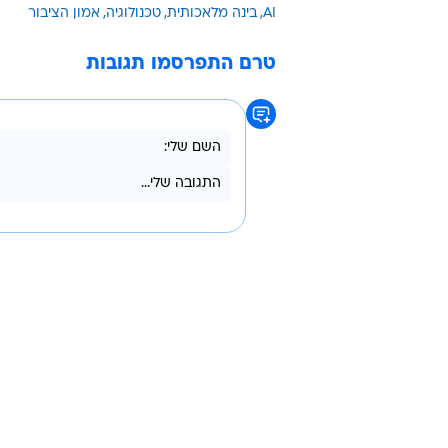
נתונים מאובטחים (82%), נתונים הוליסטיים/מלאים (78%).
כמו כן, 53% מהעובדים אומ
האמון שלהם בכלי.
וונדי באצ'לדר, סמנכ"לית מידע בסיי
נתונים - אלא בנתונים הנכונים. כא
מספקת תוצאות שימושיות יותר ובסופו
AI
בינה מלאכותית
טכנולוגיה
אמון הציבור
טרם התפרסמו תגובות