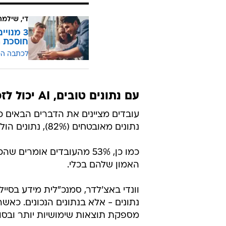
כתוצאה מכך, 54% ממ
מערכות אלו. 68% מהעובדים שאינם סומכים על בינה מלאכותית מציינים במפורש כי חוסר
הנתונים
הוא הסיבה העיקרית לכך, שכן 
קבלת החלטות שגויות, פגיעה בפרטיו
לכן, הכרחי שארגונים וגורמים רלוונ
של הנתונים המשמשים לאימון מערכו
די, שילמ
חוסכת ה
לכתבה ה
עם נתונים טובים, AI יכול לזכות באמון העובדים