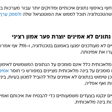
 ממחסור משמעותי בנתונים איכותיים, מה שפוגע ביכולתן
לספק תוצאות שימושיות לארגונים. כתוצאה מכך, רבים מהעובדים (56%) מתקשים להפיק ערך
י אמינותה (75%).
המלאכותית הגנרטיבית
, שם 51% מהעובדים מדווחים על 
במידע הדרוש ליישומה. כתוצאה מכך, 68% מהעובדים שאינם סומכים על נתוני האימון של מע
 בארגונם.
 באיסוף נתונים איכותיים ומדויקים יותר עבור מערכות בי
ח שהטכנולוגיה תוכל לממש את הפוטנציאל שלה
ולספק ערך
תונים לא אמינים יוצרת פער אמון רציני
62% מהעובדים ציינו כי נתונים ציבוריים לא מעודכנים יפגעו באמונם בטכנולוגיה, ו-71% אף אמרו
רו את אמינותה.