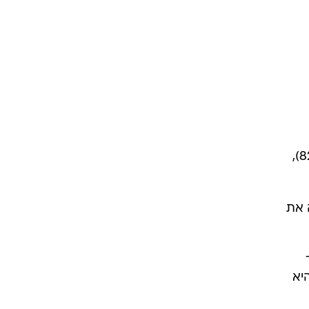
ות
הן
נותם
עובדים מציינים את הדברים הבאים כקריטיים לבניית אמון בבינה מלאכותית: נתונים מדויקים (82%),