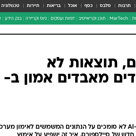
תרבות
סלבס
כסף
אוכל
בריאות
תיירות
טכנולוגיה
ת
MarTech
תוכן וקריאייטיב
יזמות ועסקים
גיוס וקריירה
בנק הידע
ע
ד
י
א
ם, תוצאות לא