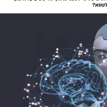
דים מאבדים אמון ב-
משבר אמון: 54% ממשתמשי ה-AI לא סומכים על הנתונים המשמשים לאימון מער
חדש של סיילספורס. איך זה ישפיע על אימוץ
לשווא?