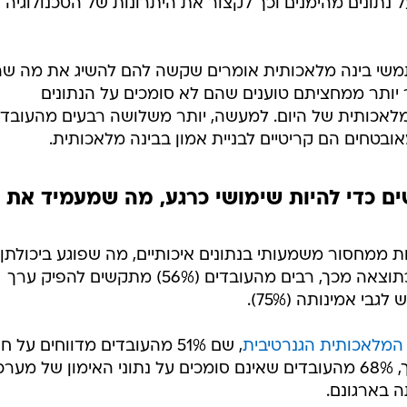
תה את עולם
מראים כי למרות
האימוץ הנרחב של הבינה המלאכותית
, מר
ם עליהם היא מאומנת.
, המובילה העולמית ב-AI-CRM וטכנולוגיות ענן, בחן את הקשר בין 
משים בכלים האלה יחד. הדו"ח מבוסס על סקר שנעשה בקרב
ל-AI יש בעיית נתונים.
הדו"ח מצביע על כך שתפוקות בינה
 נתונים מהימנים וכך לקצור את היתרונות של הטכנולוגיה
דו"ח, כמעט 6 מתוך 10 משתמשי בינה מלאכותית אומרים שקשה להם להשיג את מה 
 יותר ממחציתם טוענים שהם לא סומכים על הנתונים
לאכותית של היום. למעשה, יותר משלושה רבעים מהעובדי
מאובטחים הם קריטיים לבניית אמון בבינה מלאכותית.
רושים כדי להיות שימושי כרגע, מה שמעמיד את