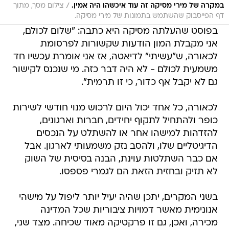
/
במקרה של מירי מסיקה זה עוד איכשהו היה אמין.
צילום מסך, מתוך
דף הפייסבוק שהשתמש בתמונות של מירי מסיקה.
בפוסט שהעלתה מסיקה היא כתבה: "שלום לכולם,
אני מקבלת המון הודעות שקשורות לפרסומת
לכאורה, ש"עשיתי" לדיאטה, אז אני אומרת עכשיו חד
משמעית לכולם - לא היה דבר כזה. מי שנכנס לקישור
גם לא יקבל אף כדור, כי זו תרמית".
לכאורה, כל אחד יכול היום לרכוש מנוי חודשי לשירות
כופר ולהתחיל לתקוף יחידים, חברות וארגונים,
להזדהות למישהו אחר או להשתלט על הנכסים
הדיגיטליים שלו, ולהסב נזק משמעותי לארגון. אבל
אם כבר השתלטות עוינת, הבנה בסיסית של השוק
לא תזיק ובחזית הזאת הם לגמרי פספסו.
בשני המקרים, יתכן שהיה יעיל יותר ליפול על מישהי
אנונימית מאשר דמויות ציבוריות שכל המדינה
מכירה, ואכן, גם זו פרקטיקה מאוד שכיחה. מצד שני,