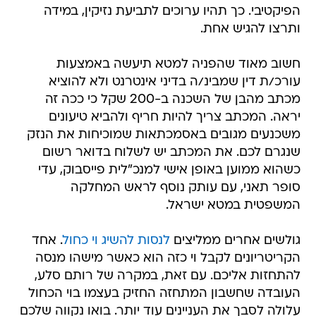
הפיקטיבי. כך תהיו ערוכים לתביעת נזיקין, במידה
ותרצו להגיש אחת.
חשוב מאוד שהפניה למטא תיעשה באמצעות
עורכ/ת דין שמבינ/ה בדיני אינטרנט ולא להוציא
מכתב מהבן של השכנה ב-200 שקל כי ככה זה
יראה. המכתב צריך להיות חריף ולהביא טיעונים
משכנעים מגובים באסמכתאות שמוכיחות את הנזק
שנגרם לכם. את המכתב יש לשלוח בדואר רשום
כשהוא ממוען באופן אישי למנכ"לית פייסבוק, עדי
סופר תאני, עם עותק נוסף לראש המחלקה
המשפטית במטא ישראל.
גולשים אחרים ממליצים
לנסות להשיג וי כחול
. אחד
הקריטריונים לקבל וי כזה הוא כאשר מישהו מנסה
להתחזות אליכם. עם זאת, במקרה של רותם סלע,
העובדה שחשבון המתחזה החזיק בעצמו בוי הכחול
עלולה לסבך את העניינים עוד יותר. בואו נקווה שלכם