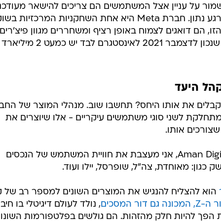
ור על עניין אצל המשתמשים הם צריכים להישאר מעודכנ
בכל רגע נתון. חברת Meta היא אחת השחקניות המרכזיות בשו
, הם דואגים לצמוח באופן רציף ומשחררים מגוון פיצ'רים
בתדירות גבוהה. לא תופתעו לשמוע שנכון לדצמבר 2021 לאינסטגרם לבד יש כמעט 2 מיליארד
הל היעד
לים את אותו היחס? תחשבו שוב. מנהלי המוצר של החב
חלקת לשני סוגי משתמשים עיקריים - אלו שיוצרים את
שצורכים אותו.
בתור מאפיינת UX במוקסי מבית Aman Digital, אני מעצבת את חוויית המשתמש של הנכסים
כגון: מאוחדת, צה"ל, שופרסל, יילו ועוד.
הוא להצליח להנגיש את המוצרים השונים למספר רב של ק
, המכונה גם דור המסכים
, נולד לעולם דיגיטלי בו חיבו
 הפך להיות חלק מהזהות. הם גולשים בפלטפורמות השונו