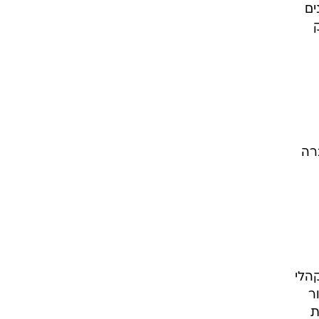
ים
ק
רה
הלי
ר
ת