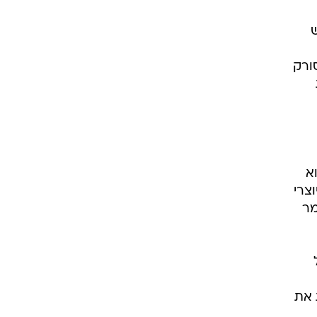
ש
ה סורק
א
צרי
מר
 את