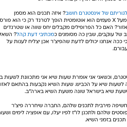
גוריתם של אינסטגרם חושב
? איזה תכנים הוא מסמן
כטרנדיים? אם ריל מסויים התפרסם מעל X פעמים הוא אוטומטית הופך לטרנד רק כי הוא פור
זור? האם כל הפרופילים מקבלים יחס שווה או שטרנדים
של עוקבים, שבין כה מסומנים כ
מכתיבי דעת קהל
? השאל
ככה אנחנו יכולים לדעת שהפיצ'ר אכן יצליח לענות על
בורם.
סטגרם, וכשאני אני אומרת שעות שיא אני מתכוונת לשעות ב
 לשעות שיא על הכביש. שעות השיא נקבעות בהתאם לאזו
שעת שיא בישראל שונה משעת השיא בארה"ב.
 חשיפה מירבית לתכנים שלהם, החברה שיחררה פיצ'ר
ם שלהם ולתכנן לו"ז לפיו יעלו, עם אופציה לימים ושעו
תכנים בזמני השיא.