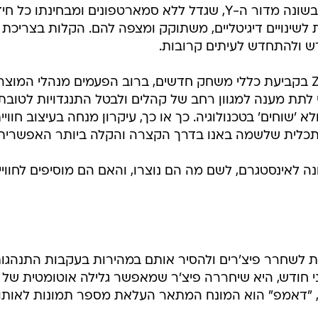
כדי לצרוך מידע, לתקשר ולהתבטא. בשונה מדור ה-Y, שגדל ללא סמארטפונים ומבחינתו כל
מסתגל במהירות לשינויים דיגיטליים, משתוקק ומצפה להם. הקלות בצריכת
 ולהתחדש לעיתים קרובות.
אבל למרות הדומיננטיות של דור ה-Z בקביעת כללי משחק חדשים, ברוב הפעמים מנהלי המוצר
 לתת מענה למגוון רחב של קהלים ולבטל התנגדויות לטובת
'שוחים' בטכנולוגיה. כך או כך, עיקרון מנחה בעיצוב חוויי
תכלית שלשמה באנו בדרך הקצרה והקלה ביותר האפשרית.
נה לאינסטגרם, לשם מה הם נוצרו, והאם הם מוסיפים לחוויי
 לשחרר פיצ'רים ולהסיר אותם במהירות בעקבות התנהגו
י חודש, היא שיחררה פיצ'ר שמאפשר גלילה אוטומטית של
, "דאמפ" הוא המונח המתאר העלאת מספר תמונות לאותו