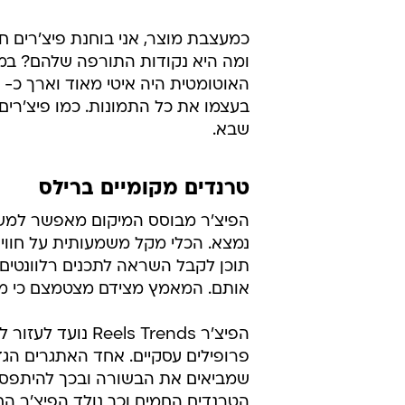
כמעצבת מוצר, אני בוחנת פיצ'רים 
ומה היא נקודות התורפה שלהם? במק
בעצמו את כל התמונות. כמו פיצ'רי
שבא.
טרנדים מקומיים ברילס
הפיצ'ר מבוסס המיקום מאפשר למשתמ
נמצא. הכלי מקל משמעותית על חווית
תוכן לקבל השראה לתכנים רלוונטי
אותם. המאמץ מצידם מצטמצם כי מרכ
הפיצ'ר s Trends
פרופילים עסקיים. אחד האתגרים הגד
שמביאים את הבשורה ובכך להיתפס 
הטרנדים החמים וכך נולד הפיצ'ר הח