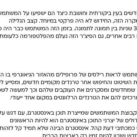
חדשים בעין ביקורתית וחושבת כיצד הם ישפיעו על המשתמ
רה הזה, החידוש לא היה פרקטי במיוחד. קצב הגלילה
האוטומטית היה איטי מאוד וארך כ- 3 שניות בין תמונה לתמונה. בזמן הזה המשתמש כבר הי
ם רבים אחרים, גם הפיצ'ר הזה נעלם מהפלטפורמה כלעומת
ש לראות רילסים של פרופילים מהאזור הגיאוגרפי בו הו
 השיטוט והחיפוש אחר טרנדים מקומיים חדשים, ומסייע ליו
ם שמחדשים ומסקרנים את העוקבים שלהם וכך למעשה לש
זים להם את הטרנדים הרלוונטים במקום אחד ייעודי.
Reel נועד לעזור לקבוצת המשתמשים שמייצרת תוכן באינסטגרם, עם דגש על
ולים של יצרני התוכן באינסטגרם הוא להיות הראשונים
כמכתיבי דעת קהל. אינסטגרם הבינה שלא תמיד קל לזהות
דש שנכון להיום זמין רק בארצות הברית.