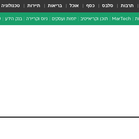
תרבות
סלבס
כסף
אוכל
בריאות
תיירות
טכנולוגיה
ת
MarTech
תוכן וקריאייטיב
יזמות ועסקים
גיוס וקריירה
בנק הידע
ע
ד
י
א