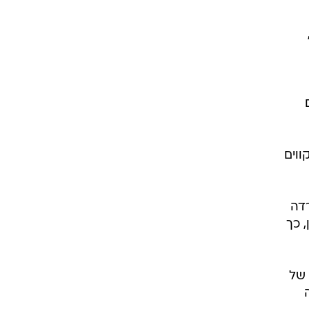
ווים
דה
 כך
אגר של