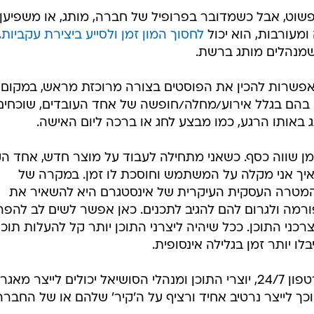
פשוט, אבל כשמדובר בפרופיל של חברה, מותג, או משפיען
מעורבות, הוא יכול
לחסוך המון זמן ולסייע ביצירת עקביות
,
שמנהלים מותג ברשת.
האפשרות להכין את הפוסטים בצורה מרוכזת מראש, במקום
ם בהם בגלל אירוע/מחלה/חופשה של אחד העובדים, שוכחים
 באותו הרגע, כמו מבצע לחג או ברכה ליום האישה.
שזמן שווה כסף. כשאני מתחילה לעבוד על מוצר חדש, אחד הק
איך אני מקלה על המשתמש וחוסכת לו זמן. במקרה של
 המטרה העסקית העיקרית של אינסטגרם היא להשאיר את
מה ולגרום להם להגיב לתכנים. כאן אפשר לשים לב להפר
כני התוכן. ככל שיהיה ליצרני התוכן יותר קל להעלות תוכן,
בלו יותר זמן בגלילה אינסופית.
כעת, במקום להיות מחוברים לסמארטפון 24/7, יוצרי התוכן ומנהלי הסושיאל יכולים לייצר מ
 וכך לייצר נרטיב אחיד ורציף על ה'קיר' שלהם או של החברה