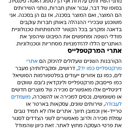
נותני השירותים עלולות אף הן לספוג האטה פיננסית.
בסופו של דבר, עבור אותן חברות, נותני השירותים
הם המוצר, ואם המוצר בסכנה, אז גם הן בסכנה. אני
משוכנע שבכירי ההנהלה באותן חברות עוקבים
בדאגה ומקרוב בכל הקשור להתפתחות טכנולוגיית
מודלי השפה ומחפשים את הפיבוט שיהפוך את
האתגרים הללו להזדמנויות מסחריות וטכנולוגיות.
אתרי המרקטפלייס
הקורבנות השניים שעלולים להינזק הם
אתרי
מרקטפלייס כמו יד2
, דרושים, ומקבילותיהן מעבר
לים, כמו גם אזורים ייעודים בפלטפורמות הסושיאל
כמו פייסבוק מרקטפלייס ולינקדאין ג'ובס. שווקים
דיגיטליים אלו מאפשרים מכירה של מוצרים חדשים
או משומשים, נכסים למכירה או להשכרה,
מועמדים
לעבודה
, שירותים שונים, עסקאות בארטר או
טרייד-אין וכמובן תיווך. אתרים אלו לא תמיד גובים
עמלת מכירה ולרוב מאפשרים לשני הצדדים לסגור
את פרטי העסקה מחוץ לאתר. זאת כיוון שהמודל