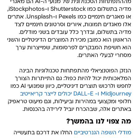
מההתפתחות הטכנולוגית של מנועי ה-AI הם מאגרי
מדיה בתשלום כמו Shutterstock ו-iStockphotos,
או מאגרים חינמיים כמו Pexels ו-Unsplash. אתרים
אלו מאגדים תמונות, איורים וסרטונים חינמיים לצד
מדיה בתשלום, ובדרך כלל עובדים בשני מודלים.
הראשון הוא כמובן מכירת המוצרים הדיגיטליים והשני
הוא חשיפת המבקרים לפרסומות, שמייצרות ערך
מסחרי לבעלי האתרים.
הנזק הפוטנציאלי מהתפתחות טכנולוגיות הבינה
המלאכותית יכול להיות כפול: גם התייתרות הצורך
לחפש ולרכוש תוצרים דיגיטליים, כיוון שמנועי AI כמו
Midjourney ו- DALL-E יכולים לייצר קריאייטיב
חלופי ומקצועי במהירות וביעילות, וגם מיעוט טראפיק
באתרים אלה, שבהכרח יוביל לירידה בהכנסות.
מה צפוי לנו בהמשך?
מודלי השפה הגנרטיביים
החלו את דרכם בתעשייה